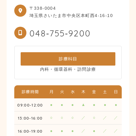
〒338-0004
埼玉県さいたま市中央区本町西4-16-10
048‐755‐9200
診療科目
内科・循環器科・訪問診療
診療時間
月
火
水
木
金
土
日
09:00-12:00
●
●
●
▲
●
●
●
13:00-16:00
○
○
○
／
○
／
／
16:00-19:00
●
●
●
／
●
／
／